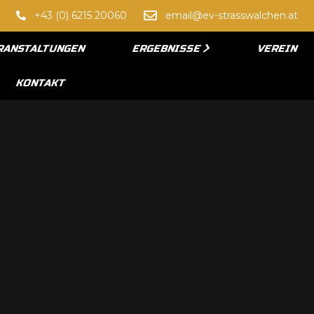
+43 (0) 6215 20060
email@ev-strasswalchen.at
RANSTALTUNGEN
ERGEBNISSE
VEREIN
KONTAKT