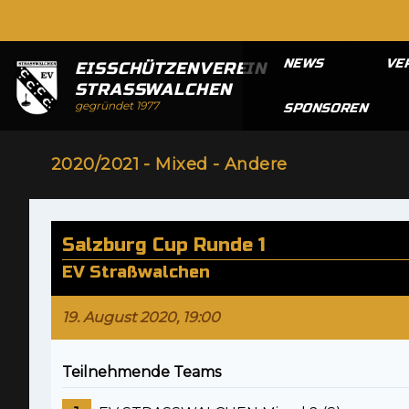
NEWS
VE
EISSCHÜTZENVEREIN
STRASSWALCHEN
gegründet 1977
SPONSOREN
2020/2021 - Mixed - Andere
Salzburg Cup Runde 1
EV Straßwalchen
19. August 2020, 19:00
Teilnehmende Teams