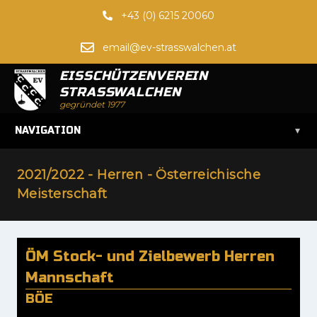
+43 (0) 6215 20060
email@ev-strasswalchen.at
EISSCHÜTZENVEREIN
STRASSWALCHEN
gegründet 1977
▾
NAVIGATION
2021/2022 - Herren - Österreichische
Meisterschaft
ÖM Stock- und Zielbewerb Herren
Mannschaft
BÖE