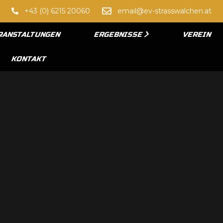
+43 (0) 6215 20060
email@ev-strasswalchen.at
RANSTALTUNGEN
ERGEBNISSE
VEREIN
KONTAKT