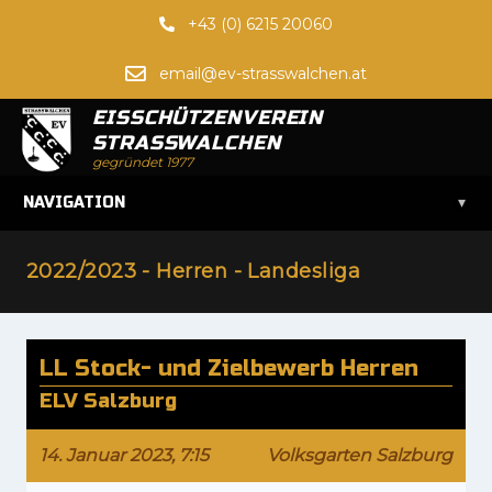
+43 (0) 6215 20060
email@ev-strasswalchen.at
EISSCHÜTZENVEREIN
STRASSWALCHEN
gegründet 1977
▾
NAVIGATION
2022/2023 - Herren - Landesliga
LL Stock- und Zielbewerb Herren
ELV Salzburg
14. Januar 2023, 7:15
Volksgarten Salzburg