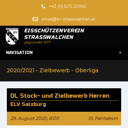
+43 (0) 6215 20060
email@ev-strasswalchen.at
EISSCHÜTZENVEREIN
STRASSWALCHEN
gegründet 1977
▾
NAVIGATION
2020/2021 - Zielbewerb - Oberliga
OL Stock- und Zielbewerb Herren
ELV Salzburg
29. August 2020, 8:00
St. Pantaleon