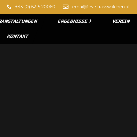
+43 (0) 6215 20060
email@ev-strasswalchen.at
RANSTALTUNGEN
ERGEBNISSE
VEREIN
KONTAKT