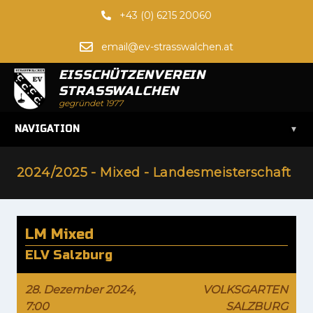
+43 (0) 6215 20060
email@ev-strasswalchen.at
EISSCHÜTZENVEREIN
STRASSWALCHEN
gegründet 1977
▾
NAVIGATION
2024/2025 - Mixed - Landesmeisterschaft
LM Mixed
ELV Salzburg
28. Dezember 2024,
VOLKSGARTEN
7:00
SALZBURG