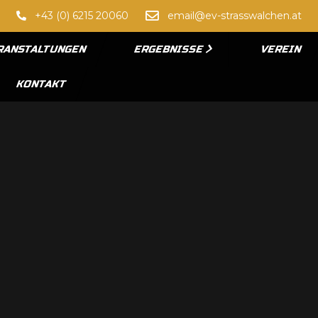
+43 (0) 6215 20060
email@ev-strasswalchen.at
RANSTALTUNGEN
ERGEBNISSE
VEREIN
KONTAKT