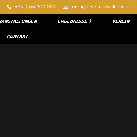
+43 (0) 6215 20060
email@ev-strasswalchen.at
RANSTALTUNGEN
ERGEBNISSE
VEREIN
KONTAKT