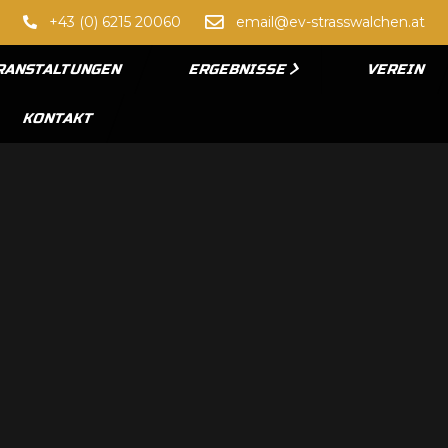
+43 (0) 6215 20060
email@ev-strasswalchen.at
RANSTALTUNGEN
ERGEBNISSE
VEREIN
KONTAKT