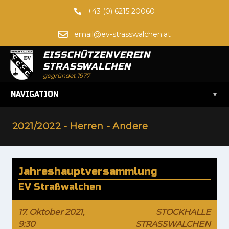
+43 (0) 6215 20060
email@ev-strasswalchen.at
EISSCHÜTZENVEREIN
STRASSWALCHEN
gegründet 1977
▾
NAVIGATION
2021/2022 - Herren - Andere
Jahreshauptversammlung
EV Straßwalchen
17. Oktober 2021,
STOCKHALLE
9:30
STRASSWALCHEN