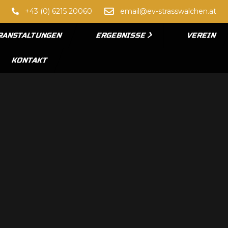
+43 (0) 6215 20060
email@ev-strasswalchen.at
RANSTALTUNGEN
ERGEBNISSE
VEREIN
KONTAKT