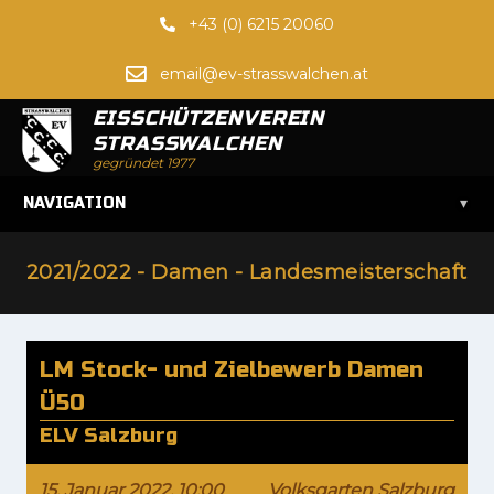
+43 (0) 6215 20060
email@ev-strasswalchen.at
EISSCHÜTZENVEREIN
STRASSWALCHEN
gegründet 1977
▾
NAVIGATION
2021/2022 - Damen - Landesmeisterschaft
LM Stock- und Zielbewerb Damen
Ü50
ELV Salzburg
15. Januar 2022, 10:00
Volksgarten Salzburg