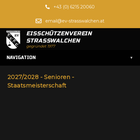
+43 (0) 6215 20060
email@ev-strasswalchen.at
EISSCHÜTZENVEREIN
STRASSWALCHEN
gegründet 1977
▾
NAVIGATION
2027/2028 - Senioren -
Staatsmeisterschaft