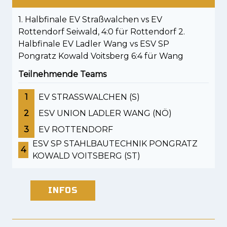
1. Halbfinale EV Straßwalchen vs EV
Rottendorf Seiwald, 4:0 für Rottendorf 2.
Halbfinale EV Ladler Wang vs ESV SP
Pongratz Kowald Voitsberg 6:4 für Wang
Teilnehmende Teams
1
EV STRASSWALCHEN (S)
2
ESV UNION LADLER WANG (NÖ)
3
EV ROTTENDORF
ESV SP STAHLBAUTECHNIK PONGRATZ
4
KOWALD VOITSBERG (ST)
INFOS