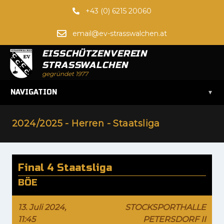
+43 (0) 6215 20060
email@ev-strasswalchen.at
EISSCHÜTZENVEREIN
STRASSWALCHEN
gegründet 1977
▾
NAVIGATION
2024/2025 - Herren - Staatsliga
Final 4 Staatsliga
BÖE
13. Juli 2024,
STOCKSPORTHALLE
11:45
PETERSDORF II