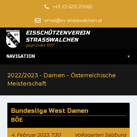
+43 (0) 6215 20060
email@ev-strasswalchen.at
EISSCHÜTZENVEREIN
STRASSWALCHEN
gegründet 1977
▾
NAVIGATION
2022/2023 - Damen - Österreichische
Meisterschaft
Bundesliga West Damen
BÖE
4. Februar 2023, 7:30
Volksgarten Salzburg