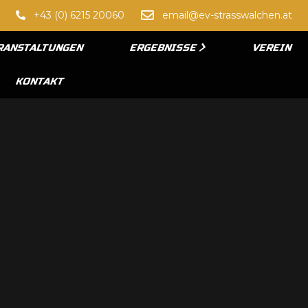
+43 (0) 6215 20060
email@ev-strasswalchen.at
RANSTALTUNGEN
ERGEBNISSE
VEREIN
KONTAKT