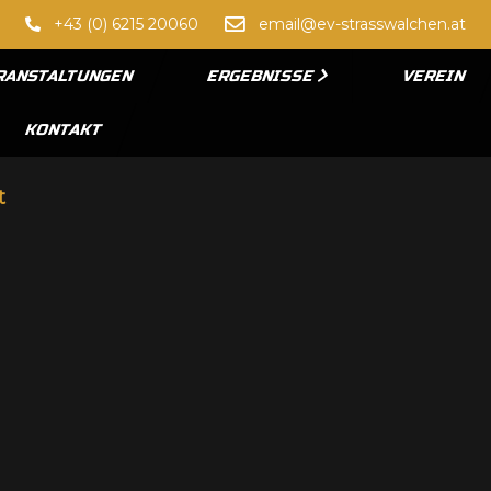
+43 (0) 6215 20060
email@ev-strasswalchen.at
RANSTALTUNGEN
ERGEBNISSE
VEREIN
KONTAKT
t