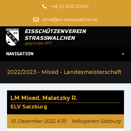
+43 (0) 6215 20060
email@ev-strasswalchen.at
EISSCHÜTZENVEREIN
STRASSWALCHEN
gegründet 1977
▾
NAVIGATION
2022/2023 - Mixed - Landesmeisterschaft
LM Mixed, Maletzky R.
ELV Salzburg
10. Dezember 2022, 6:30
Volksgarten Salzburg