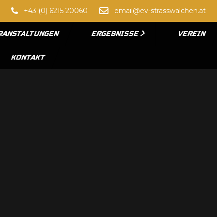
+43 (0) 6215 20060
email@ev-strasswalchen.at
RANSTALTUNGEN
ERGEBNISSE
VEREIN
KONTAKT