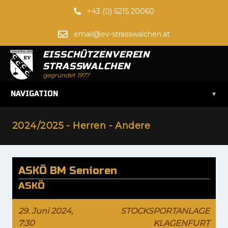
+43 (0) 6215 20060
email@ev-strasswalchen.at
EISSCHÜTZENVEREIN
STRASSWALCHEN
gegründet 1977
▾
NAVIGATION
2024/2025 - Herren - Andere
ASKÖ BM Senioren
ASKÖ
29. Juni 2024,
STOCKSPORTANLAGE
7:30
KLAGENFURT