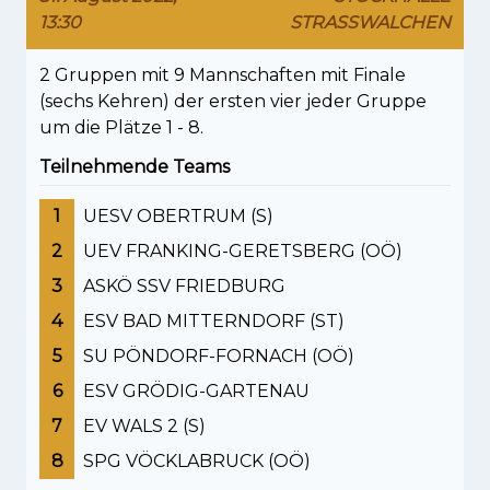
13:30
STRASSWALCHEN
2 Gruppen mit 9 Mannschaften mit Finale
(sechs Kehren) der ersten vier jeder Gruppe
um die Plätze 1 - 8.
Teilnehmende Teams
1
UESV OBERTRUM (S)
2
UEV FRANKING-GERETSBERG (OÖ)
3
ASKÖ SSV FRIEDBURG
4
ESV BAD MITTERNDORF (ST)
5
SU PÖNDORF-FORNACH (OÖ)
6
ESV GRÖDIG-GARTENAU
7
EV WALS 2 (S)
8
SPG VÖCKLABRUCK (OÖ)