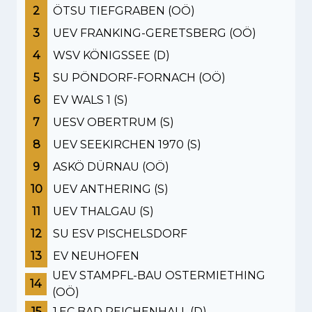
2
ÖTSU TIEFGRABEN (OÖ)
3
UEV FRANKING-GERETSBERG (OÖ)
4
WSV KÖNIGSSEE (D)
5
SU PÖNDORF-FORNACH (OÖ)
6
EV WALS 1 (S)
7
UESV OBERTRUM (S)
8
UEV SEEKIRCHEN 1970 (S)
9
ASKÖ DÜRNAU (OÖ)
10
UEV ANTHERING (S)
11
UEV THALGAU (S)
12
SU ESV PISCHELSDORF
13
EV NEUHOFEN
UEV STAMPFL-BAU OSTERMIETHING
14
(OÖ)
15
1.EC BAD REICHENHALL (D)