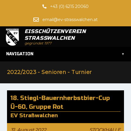
+43 (0) 6215 20060
email@ev-strasswalchen.at
EISSCHÜTZENVEREIN
STRASSWALCHEN
gegründet 1977
▾
NAVIGATION
2022/2023 - Senioren - Turnier
18. Stiegl-Bauernherbstbier-Cup
Ü-60, Gruppe Rot
EV Straßwalchen
31. August 2022,
STOCKHALLE