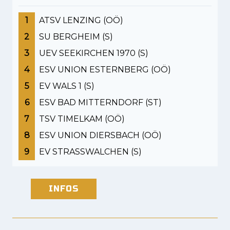
1
ATSV LENZING (OÖ)
2
SU BERGHEIM (S)
3
UEV SEEKIRCHEN 1970 (S)
4
ESV UNION ESTERNBERG (OÖ)
5
EV WALS 1 (S)
6
ESV BAD MITTERNDORF (ST)
7
TSV TIMELKAM (OÖ)
8
ESV UNION DIERSBACH (OÖ)
9
EV STRASSWALCHEN (S)
INFOS