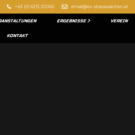
+43 (0) 6215 20060
email@ev-strasswalchen.at
RANSTALTUNGEN
ERGEBNISSE
VEREIN
KONTAKT