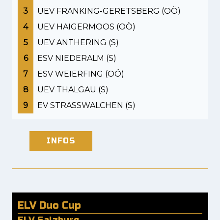
3
UEV FRANKING-GERETSBERG (OÖ)
4
UEV HAIGERMOOS (OÖ)
5
UEV ANTHERING (S)
6
ESV NIEDERALM (S)
7
ESV WEIERFING (OÖ)
8
UEV THALGAU (S)
9
EV STRASSWALCHEN (S)
INFOS
ELV Duo Cup