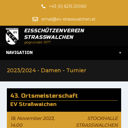
+43 (0) 6215 20060
email@ev-strasswalchen.at
EISSCHÜTZENVEREIN
STRASSWALCHEN
gegründet 1977
▾
NAVIGATION
2023/2024 - Damen - Turnier
43. Ortsmeisterschaft
EV Straßwalchen
18. November 2023,
STOCKHALLE
14:00
STRASSWALCHEN