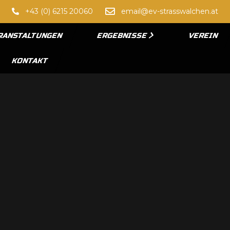
+43 (0) 6215 20060
email@ev-strasswalchen.at
RANSTALTUNGEN
ERGEBNISSE
VEREIN
KONTAKT