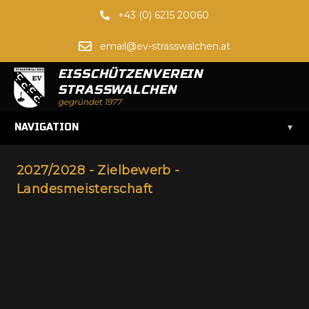
+43 (0) 6215 20060
email@ev-strasswalchen.at
EISSCHÜTZENVEREIN
STRASSWALCHEN
gegründet 1977
▾
NAVIGATION
2027/2028 - Zielbewerb -
Landesmeisterschaft