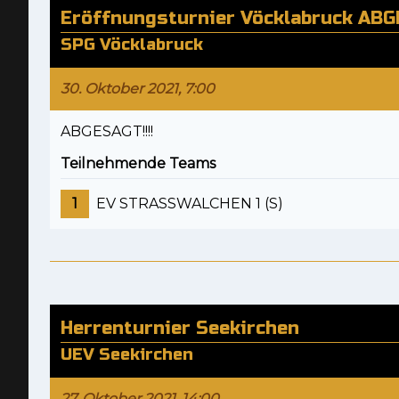
Eröffnungsturnier Vöcklabruck ABG
SPG Vöcklabruck
30. Oktober 2021, 7:00
ABGESAGT!!!!
Teilnehmende Teams
1
EV STRASSWALCHEN 1 (S)
Herrenturnier Seekirchen
UEV Seekirchen
27. Oktober 2021, 14:00