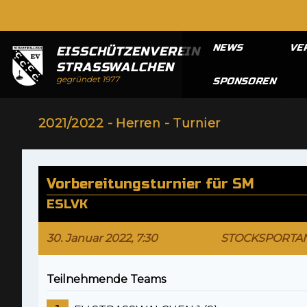
NEWS
VE
EISSCHÜTZENVEREIN
STRASSWALCHEN
gegründet 1977
SPONSOREN
2021/2022 - Herren - Turnier
Vorbereitungsturnier für SM
ESLVK
30. Januar 2022, 7:30
STOCKSPORTA
Teilnehmende Teams