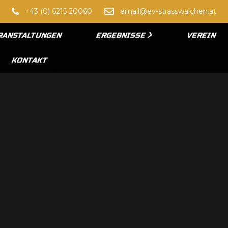
+43 (0) 6215 20060
email@ev-strasswalchen.at
RANSTALTUNGEN
ERGEBNISSE
VEREIN
KONTAKT