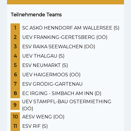
Teilnehmende Teams
1
SC ASKÖ HENNDORF AM WALLERSEE (S)
2
UEV FRANKING-GERETSBERG (OÖ)
3
ESV RAIKA SEEWALCHEN (OÖ)
4
UEV THALGAU (S)
5
ESV NEUMARKT (S)
6
UEV HAIGERMOOS (OÖ)
7
ESV GRÖDIG-GARTENAU
8
EC IRGING - SIMBACH AM INN (D)
UEV STAMPFL-BAU OSTERMIETHING
9
(OÖ)
10
AESV WENG (OÖ)
11
ESV RIF (S)