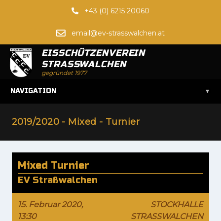
+43 (0) 6215 20060
email@ev-strasswalchen.at
EISSCHÜTZENVEREIN
STRASSWALCHEN
gegründet 1977
▾
NAVIGATION
2019/2020 - Mixed - Turnier
Mixed Turnier
EV Straßwalchen
15. Februar 2020,
STOCKHALLE
13:30
STRASSWALCHEN