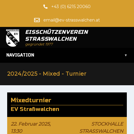
+43 (0) 6215 20060
email@ev-strasswalchen.at
EISSCHÜTZENVEREIN
STRASSWALCHEN
gegründet 1977
▾
NAVIGATION
2024/2025 - Mixed - Turnier
Mixedturnier
EV Straßwalchen
22. Februar 2025,
STOCKHALLE
13:30
STRASSWALCHEN