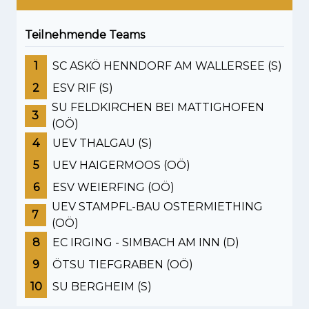
Teilnehmende Teams
1
SC ASKÖ HENNDORF AM WALLERSEE (S)
2
ESV RIF (S)
SU FELDKIRCHEN BEI MATTIGHOFEN
3
(OÖ)
4
UEV THALGAU (S)
5
UEV HAIGERMOOS (OÖ)
6
ESV WEIERFING (OÖ)
UEV STAMPFL-BAU OSTERMIETHING
7
(OÖ)
8
EC IRGING - SIMBACH AM INN (D)
9
ÖTSU TIEFGRABEN (OÖ)
10
SU BERGHEIM (S)