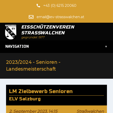
+43 (0) 6215 20060
email@ev-strasswalchen.at
EISSCHÜTZENVEREIN
STRASSWALCHEN
gegründet 1977
▾
NAVIGATION
2023/2024 - Senioren -
Landesmeisterschaft
LM Zielbewerb Senioren
ELV Salzburg
2. September 2023, 14:15
Straßwalchen