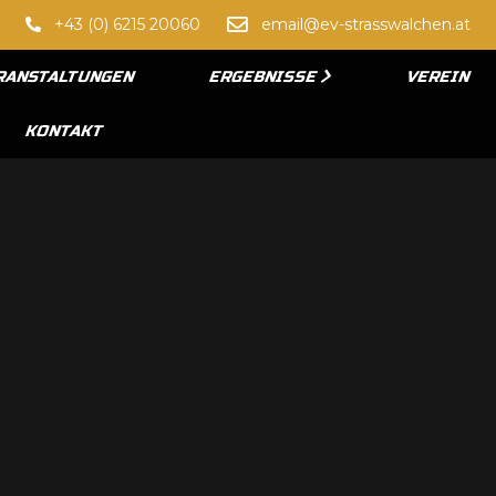
+43 (0) 6215 20060
email@ev-strasswalchen.at
RANSTALTUNGEN
ERGEBNISSE
VEREIN
KONTAKT