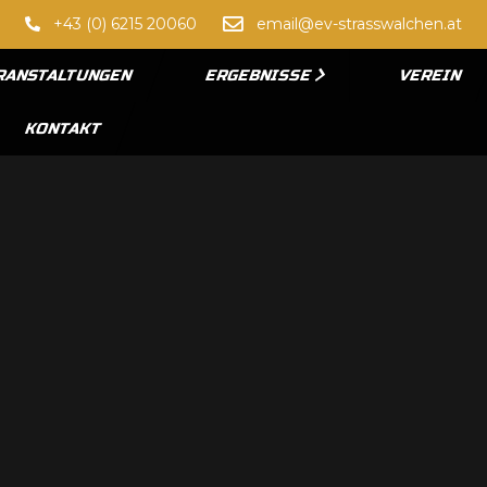
+43 (0) 6215 20060
email@ev-strasswalchen.at
RANSTALTUNGEN
ERGEBNISSE
VEREIN
KONTAKT