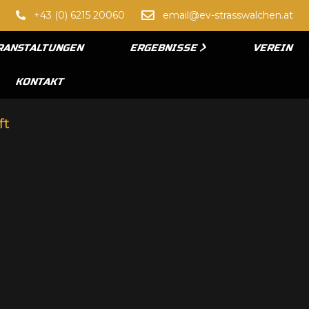
+43 (0) 6215 20060
email@ev-strasswalchen.at
RANSTALTUNGEN
ERGEBNISSE
VEREIN
KONTAKT
ft