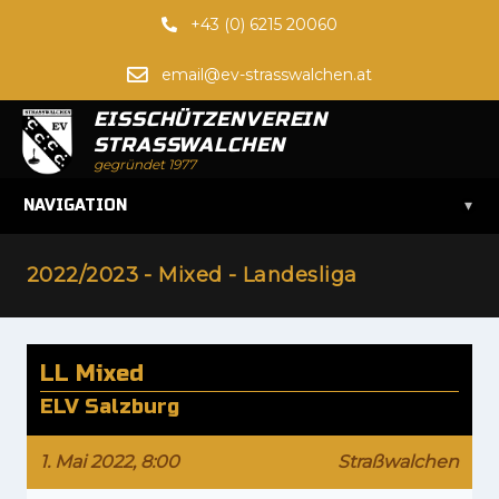
+43 (0) 6215 20060
email@ev-strasswalchen.at
EISSCHÜTZENVEREIN
STRASSWALCHEN
gegründet 1977
▾
NAVIGATION
2022/2023 - Mixed - Landesliga
LL Mixed
ELV Salzburg
1. Mai 2022, 8:00
Straßwalchen