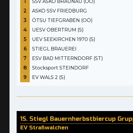
1
SSV ASKÖ BRAUNAU (OÖ)
2
ASKÖ SSV FRIEDBURG
3
ÖTSU TIEFGRABEN (OÖ)
4
UESV OBERTRUM (S)
5
UEV SEEKIRCHEN 1970 (S)
6
STIEGL BRAUEREI
7
ESV BAD MITTERNDORF (ST)
8
Stocksport STEINDORF
9
EV WALS 2 (S)
15. Stiegl Bauernherbstbiercup Gru
EV Straßwalchen