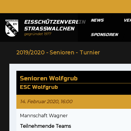
NEWS
VE
EISSCHÜTZENVEREIN
STRASSWALCHEN
gegründet 1977
SPONSOREN
2019/2020 - Senioren - Turnier
Senioren Wolfgrub
ESC Wolfgrub
14. Februar 2020, 16:00
Mannschaft Wagner
Teilnehmende Teams