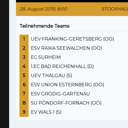
28. August 2019, 8:00
STOCKHAL
Teilnehmende Teams
1
UEV FRANKING-GERETSBERG (OÖ)
2
ESV RAIKA SEEWALCHEN (OÖ)
3
EC SURHEIM
4
1.EC BAD REICHENHALL (D)
5
UEV THALGAU (S)
6
ESV UNION ESTERNBERG (OÖ)
7
ESV GRÖDIG-GARTENAU
8
SU PÖNDORF-FORNACH (OÖ)
9
EV WALS 1 (S)