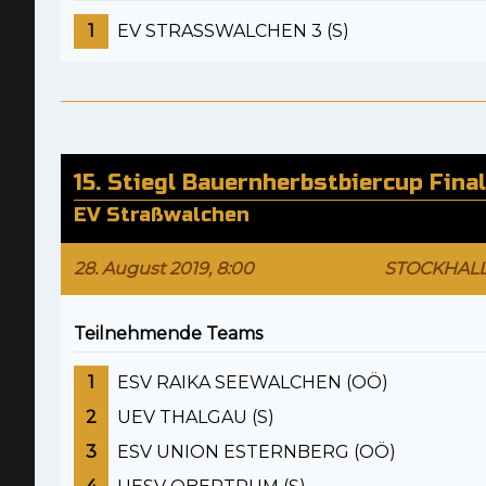
1
EV STRASSWALCHEN 3 (S)
15. Stiegl Bauernherbstbiercup Fina
EV Straßwalchen
28. August 2019, 8:00
STOCKHAL
Teilnehmende Teams
1
ESV RAIKA SEEWALCHEN (OÖ)
2
UEV THALGAU (S)
3
ESV UNION ESTERNBERG (OÖ)