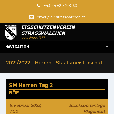
+43 (0) 6215 20060
email@ev-strasswalchen.at
EISSCHÜTZENVEREIN
STRASSWALCHEN
gegründet 1977
▾
NAVIGATION
2021/2022 - Herren - Staatsmeisterschaft
SM Herren Tag 2
BÖE
6. Februar 2022,
Stocksportanlage
7:00
Klagenfurt