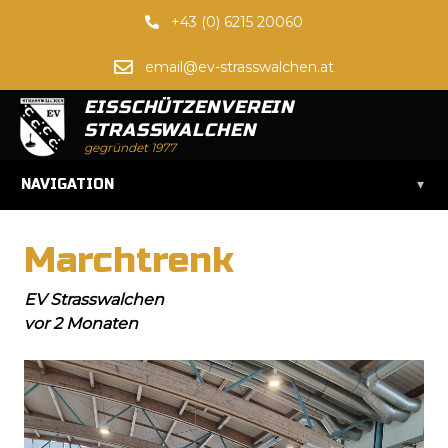
+43 (0) 6215 20060
email@ev-strasswalchen.at
EISSCHÜTZENVEREIN
STRASSWALCHEN
gegründet 1977
▾
NAVIGATION
Marchtrenk
EV Strasswalchen
vor 2 Monaten