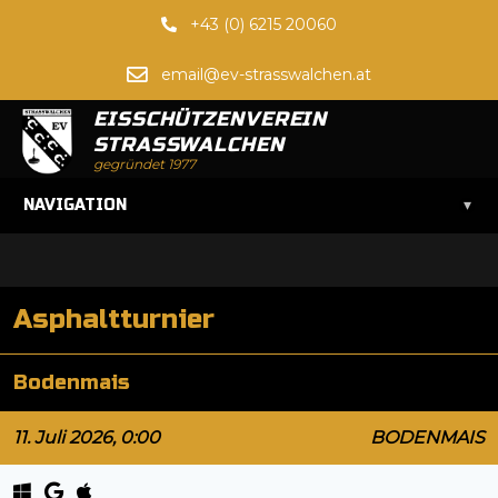
+43 (0) 6215 20060
email@ev-strasswalchen.at
EISSCHÜTZENVEREIN
STRASSWALCHEN
gegründet 1977
▾
NAVIGATION
Asphaltturnier
Bodenmais
11. Juli 2026, 0:00
BODENMAIS